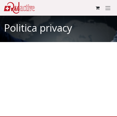
Passa al contenuto
Politica privacy