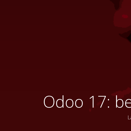
Odoo 17: ben
L