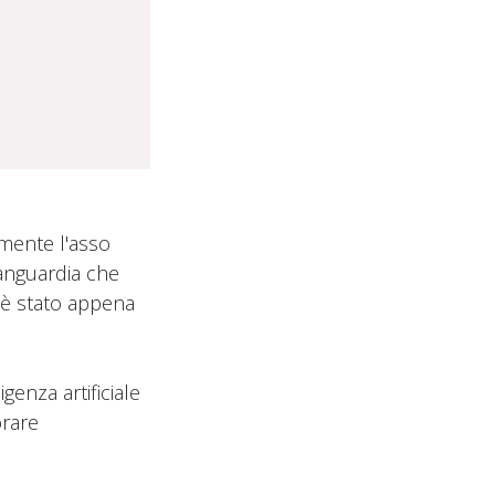
mente l'asso
vanguardia che
, è stato appena
genza artificiale
orare