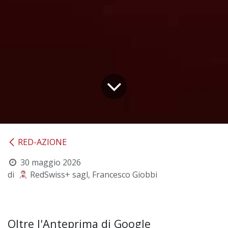
RED-AZIONE
30 maggio 2026
di
RedSwiss+ sagl, Francesco Giobbi
Oltre l'Anteprima di Google