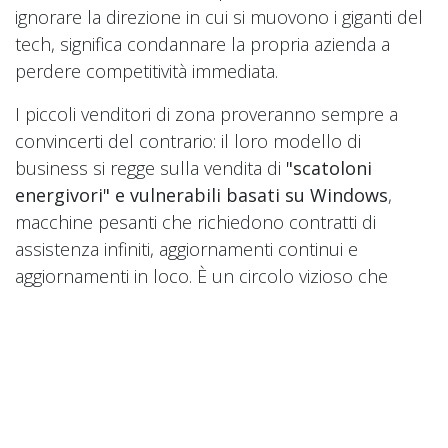
ignorare la direzione in cui si muovono i giganti del
tech, significa condannare la propria azienda a
perdere competitività immediata.
I piccoli venditori di zona proveranno sempre a
convincerti del contrario: il loro modello di
business si regge sulla vendita di
"scatoloni
energivori" e vulnerabili basati su Windows
,
macchine pesanti che richiedono contratti di
assistenza infiniti, aggiornamenti continui e
aggiornamenti in loco. È un circolo vizioso che
prosciuga i tuoi margini.
Oggi la vera priorità strategica non è la potenza
dell'hardware che tieni sotto la scrivania, ma
l'ossigeno che alimenta i tuoi flussi di lavoro:
la
connessione internet
. Investire su una
fibra